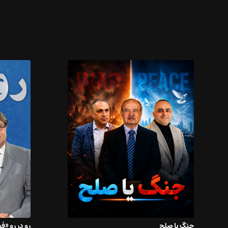
جنگ یا صلح
رو در رو «