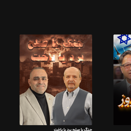
جنگ یا صلح برد یا باخت