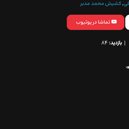
لی
,
کشیش محمد مدبر
تماشا در یوتیوب
بازدید:
84